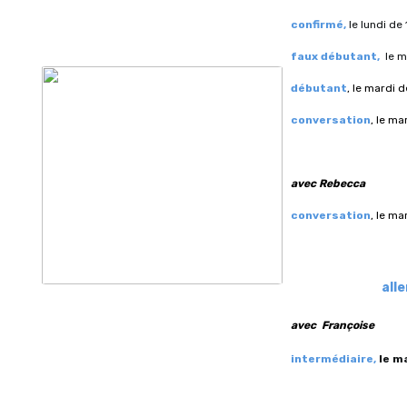
confirmé,
le lundi de 
faux débutant,
l
e m
débutant
, le mardi d
conversation
, le ma
avec Rebecca
conversation
, le ma
all
avec Françoise
intermédiaire,
l
e ma