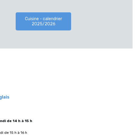
Cuisine - calendrier
2025/2026
glais
undi de 14 h à 15 h
ndi de 15 h à 16 h