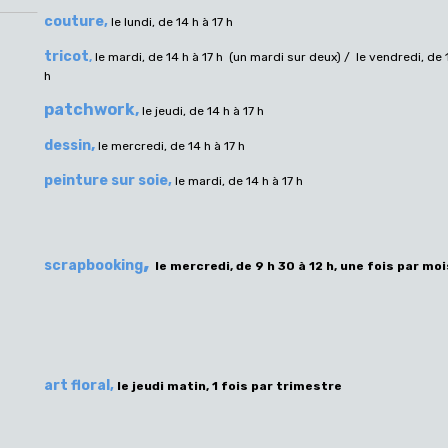
couture,
le lundi, de 14 h à 17 h
tricot
,
le mardi, de 14 h à 17 h (un mardi sur deux) / le vendredi, de 
h
patchwork,
le jeudi, de 14 h à 17 h
,
dessin
le mercredi, de 14 h à 17 h
peinture sur soie,
le mardi, de 14 h à 17 h
,
scrapbooking
le mercredi, de 9 h 30 à 12 h, une fois par moi
art floral,
le jeudi matin, 1 fois par trimestre