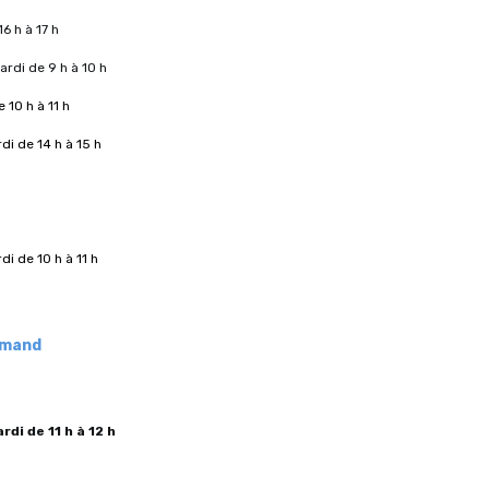
16 h à 17 h
ardi de 9 h à 10 h
e 10 h à 11 h
rdi de 14 h à 15 h
rdi de 10 h à 11 h
emand
rdi de 11 h à 12 h