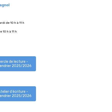
agnol
rdi de 10 h à 11 h
e 10 h à 11 h
ercle de lecture -
lendrier 2025/2026
telier d'écriture -
lendrier 2025/2026