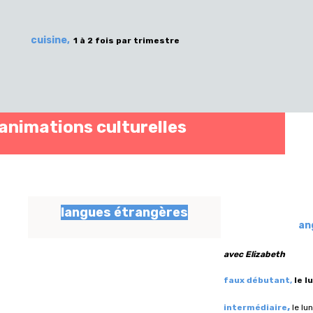
cuisine,
1 à 2 fois par trimestre
animations culturelles
langues étrangères
an
avec Elizabeth
faux débutant,
l
e l
,
intermédiaire
le lu