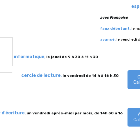
esp
avec Françoise
faux débutant,
le ma
avancé,
le vendredi d
informatique
,
l
e jeudi de 9 h 30 à 11 h 30
cercle de lecture
,
le vendredi de 14 h à 16 h 30
C
Ca
r d'écriture
, un vendredi après-midi par mois,
de 14h 30 à 16
A
Ca