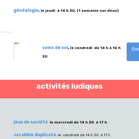
généalogie
,
le jeudi à 14 h 30,
(1 semaine sur deux)
soins de soi
,
le vendredi de 14 h à 16 h
Soin
30
activités ludiques
jeux de société
l
e mercredi de 14 h 30 à 17 h
scrabble duplicate
,
le vendredi de 14 h 30 à 17 h