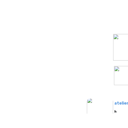
atelie
h